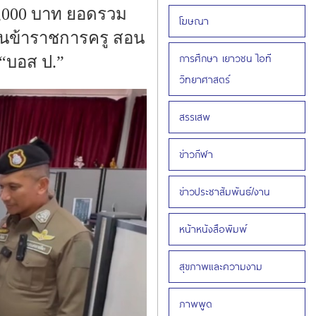
0,000 บาท ยอดรวม
โฆษณา
เป็นข้าราชการครู สอน
การศึกษา เยาวชน ไอที
อ “บอส ป.”
วิทยาศาสตร์
สรรเสพ
ข่าวกีฬา
ข่าวประชาสัมพันธ์/งาน
หน้าหนังสือพิมพ์
สุขภาพและความงาม
ภาพพูด