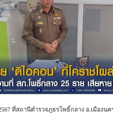
คม 2567 ที่สถานีตำรวจภูธรโพธิ์กลาง อ.เมืองน