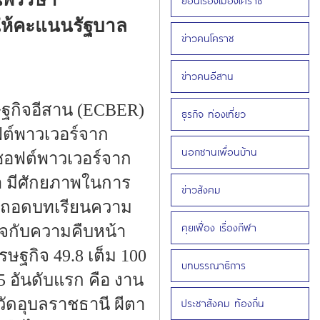
ย้อนเรื่องเมืองโคราช
ให้คะแนนรัฐบาล
ข่าวคนโคราช
ข่าวคนอีสาน
ศรษฐกิจอีสาน (ECBER)
ธุรกิจ ท่องเที่ยว
ต์พาวเวอร์จาก
นอกชานเพื่อนบ้าน
ซอฟต์พาวเวอร์จาก
ำ มีศักยภาพในการ
ข่าวสังคม
วรถอดบทเรียนความ
คุยเฟื่อง เรื่องกีฬา
ใจกับความคืบหน้า
ษฐกิจ 49.8 เต็ม 100
บทบรรณาธิการ
 อันดับแรก คือ งาน
ัดอุบลราชธานี ผีตา
ประชาสังคม ท้องถิ่น