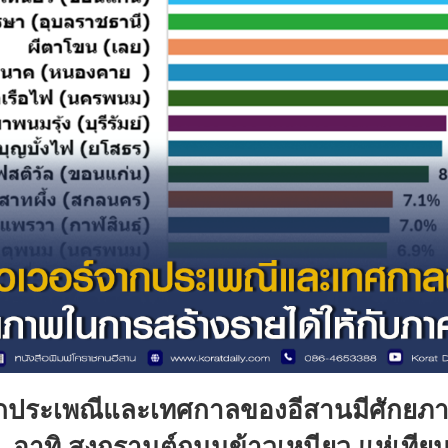
กประเพณีและเทศกาลของอีสานมีศักยภ
น อาทิ สงกรานต์ถนนข้าวเหนียว แห่เที