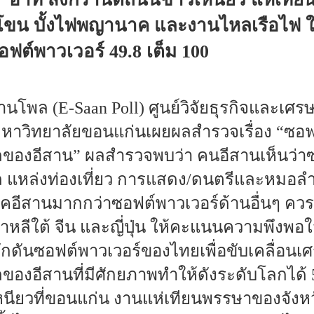
าโขน บั้งไฟพญานาค และงานไหลเรือไฟ 
ฟต์พาวเวอร์ 49.8 เต็ม 100
อีสานโพล (E-Saan Poll) ศูนย์วิจัยธุรกิจและเ
าวิทยาลัยขอนแก่นเผยผลสำรวจเรื่อง “ซอฟ
องอีสาน” ผลสำรวจพบว่า คนอีสานเห็นว่า
แหล่งท่องเที่ยว การแสดง/ดนตรีและหมอล
ภาคอีสานมากกว่าซอฟต์พาวเวอร์ด้านอื่นๆ ค
หลีใต้ จีน และญี่ปุ่น ให้คะแนนความพึงพอ
ดันซอฟต์พาวเวอร์ของไทยเพื่อขับเคลื่อนเศร
งอีสานที่มีศักยภาพทำให้ดังระดับโลกได้ 5
นียวที่ขอนแก่น งานแห่เทียนพรรษาของจังหว