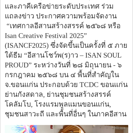
และภาคีเครือข่ายระดับประเทศ ร่วม
แถลงข่าว ประกาศความพร้อมจัดงาน
“เทศกาลอีสานสร้างสรรค์ ๒๕๖๘ หรือ
Isan Creative Festival 2025”
(ISANCF2025) ซึ่งจัดขึ้นเป็นครั้งที่ ๕ ภาย
ใต้ธีม “อีสานโชว์พ(ร)าว – ISAN SOUL
PROUD” ระหว่างวันที่ ๒๘ มิถุนายน - ๖
กรกฎาคม ๒๕๖๘ บน ๔ พื้นที่สำคัญใน
จ.ขอนแก่น ประกอบด้วย TCDC ขอนแก่น
ย่านกังสดาล, ย่านชุมชนสร้างสรรค์
โคลัมโบ, โรงแรมพูลแมนขอนแก่น,
ชุมชนสาวะถี และพื้นที่อื่นๆ ในภาคอีสาน