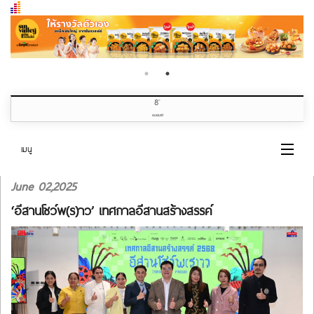
8
th
AUGUST
เมนู
June 02,2025
หน้าแรก
‘อีสานโชว์พ(ร)าว’ เทศกาลอีสานสร้างสรรค์
หมวดข่าว
เกี่ยวกับเรา
ติดต่อเรา