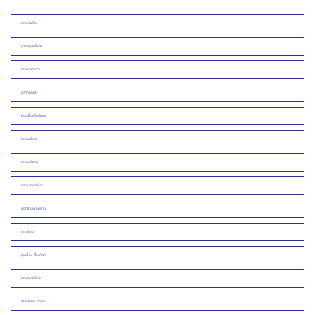
ข่าวการเมือง
สารานุกรมโคราช
ข่าวดิบข่าวด่วน
หลากกระแส
ย้อนเรื่องเมืองโคราช
ข่าวคนโคราช
ข่าวคนอีสาน
ธุรกิจ ท่องเที่ยว
นอกชานเพื่อนบ้าน
ข่าวสังคม
คุยเฟื่อง เรื่องกีฬา
บทบรรณาธิการ
ประชาสังคม ท้องถิ่น