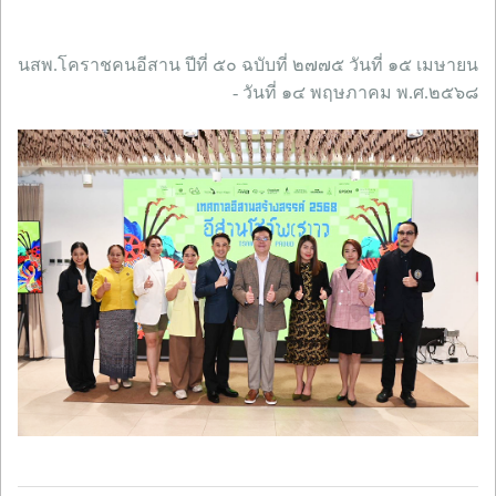
นสพ.โคราชคนอีสาน ปีที่ ๕๐ ฉบับที่ ๒๗๗๕ วันที่ ๑๕ เมษายน
- วันที่ ๑๔ พฤษภาคม พ.ศ.๒๕๖๘