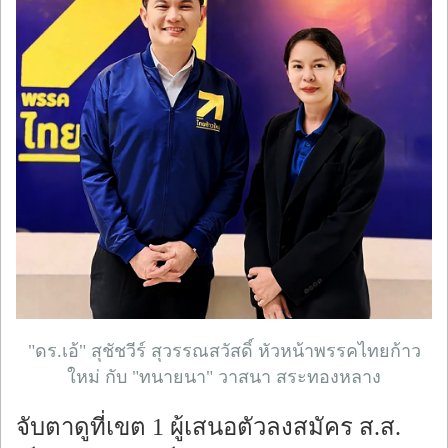
"ดร.เอ้" สุชัชวีร์ สุวรรณสวัสดิ์ หัวหน้าพรรคไทยก้าว
ใหม่ กับ "ทนายนา" วาสนา สระทองหลาง
จับตาดูที่เขต 1 ผู้เสนอตัวลงสมัคร ส.ส.