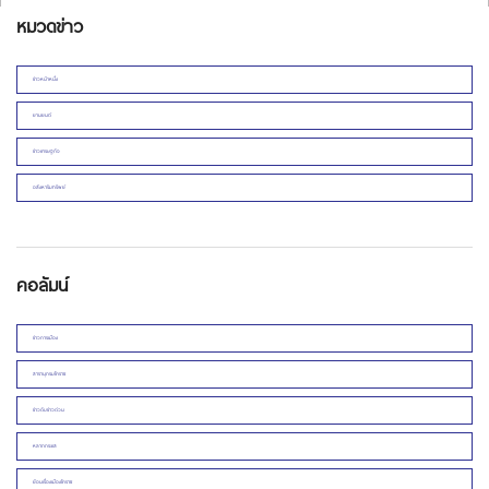
หมวดข่าว
ข่าวหน้าหนึ่ง
ยานยนต์
ข่าวเศรษฐกิจ
อสังหาริมทรัพย์
คอลัมน์
ข่าวการเมือง
สารานุกรมโคราช
ข่าวดิบข่าวด่วน
หลากกระแส
ย้อนเรื่องเมืองโคราช