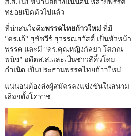
ส.ส.ในปีหน้านี้อย่างแน่นอน หลายพรรค
ทยอยเปิดตัวไปแล้ว
ที่น่าสนใจคือ
พรรคไทยก้าวใหม่
ที่มี
"ดร.เอ้" สุชัชวีร์ สุวรรณสวัสดิ์ เป็นหัวหน้า
พรรค และมี "ดร.คุณหญิงกัลยา โสภณ
พนิช" อดีตส.ส.และเป็นชาวสีคิ้วโดย
กำเนิด เป็นประธานพรรคไทยก้าวใหม่
แน่นอนต้องส่งผู้สมัครลงแข่งขันในสนาม
เลือกตั้งโคราช