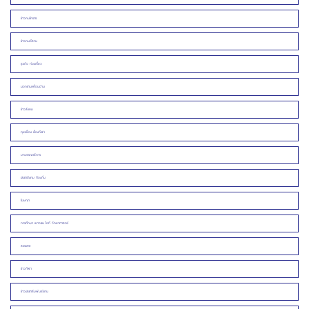
ข่าวคนโคราช
ข่าวคนอีสาน
ธุรกิจ ท่องเที่ยว
นอกชานเพื่อนบ้าน
ข่าวสังคม
คุยเฟื่อง เรื่องกีฬา
บทบรรณาธิการ
ประชาสังคม ท้องถิ่น
โฆษณา
การศึกษา เยาวชน ไอที วิทยาศาสตร์
สรรเสพ
ข่าวกีฬา
ข่าวประชาสัมพันธ์/งาน