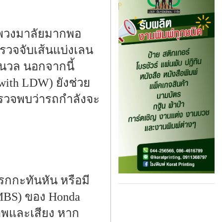
ุมพวงมาลัยมากพอ
รวจจับเส้นแบ่งเลน
มนวล นอกจากนี้
ith LDW) ยังช่วย
ตรวจพบว่ารถกำลังจะ
รกกะทันหัน หรือมี
MBS) ของ Honda
าพและเสียง หาก