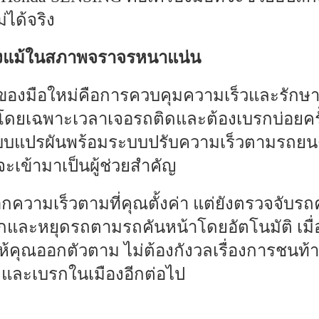
่ได้จริง
่างแม้ในสภาพจราจรหนาแน่น
ของมือใหม่คือการควบคุมความเร็วและรักษ
โดยเฉพาะเวลาเจอรถติดและต้องเบรกบ่อยคร
บบแปรผันพร้อมระบบปรับความเร็วตามรถยนต์
จะเข้ามาเป็นผู้ช่วยสำคัญ
็อกความเร็วตามที่คุณตั้งค่า แต่ยังตรวจจับร
กและหยุดรถตามรถคันหน้าโดยอัตโนมัติ เมื่อร
ให้คุณออกตัวตาม ไม่ต้องกังวลเรื่องการช
งและเบรกในเมืองอีกต่อไป