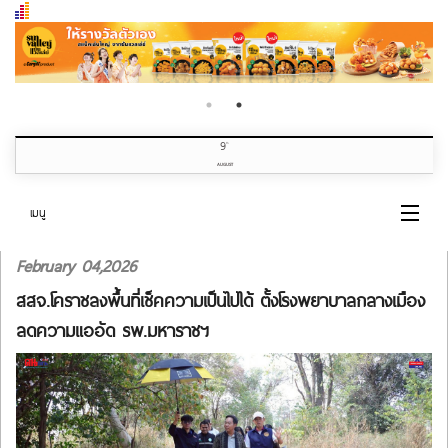
9
th
AUGUST
เมนู
February 04,2026
หน้าแรก
สสจ.โคราชลงพื้นที่เช็คความเป็นไปได้ ตั้งโรงพยาบาลกลางเมือง
หมวดข่าว
ลดความแออัด รพ.มหาราชฯ
เกี่ยวกับเรา
ติดต่อเรา