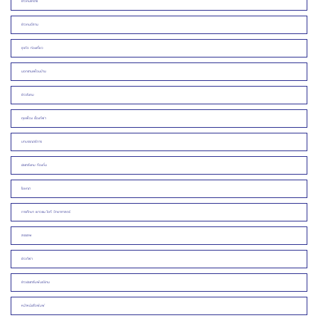
ข่าวคนโคราช
ข่าวคนอีสาน
ธุรกิจ ท่องเที่ยว
นอกชานเพื่อนบ้าน
ข่าวสังคม
คุยเฟื่อง เรื่องกีฬา
บทบรรณาธิการ
ประชาสังคม ท้องถิ่น
โฆษณา
การศึกษา เยาวชน ไอที วิทยาศาสตร์
สรรเสพ
ข่าวกีฬา
ข่าวประชาสัมพันธ์/งาน
หน้าหนังสือพิมพ์