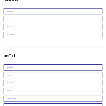
ข่าวหน้าหนึ่ง
ยานยนต์
ข่าวเศรษฐกิจ
อสังหาริมทรัพย์
คอลัมน์
ข่าวการเมือง
สารานุกรมโคราช
ข่าวดิบข่าวด่วน
หลากกระแส
ย้อนเรื่องเมืองโคราช