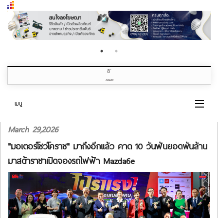
8
th
AUGUST
เมนู
March 29,2026
หน้าแรก
"มอเตอร์โชว์โคราช" มาถึงอีกแล้ว คาด 10 วันฟันยอดพันล้าน
หมวดข่าว
มาสด้าราชาเปิดจองรถไฟฟ้า Mazda6e
เกี่ยวกับเรา
ติดต่อเรา