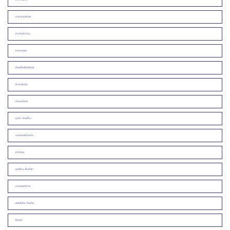
สารานุกรมโคราช
ข่าวดิบข่าวด่วน
หลากกระแส
ย้อนเรื่องเมืองโคราช
ข่าวคนโคราช
ข่าวคนอีสาน
ธุรกิจ ท่องเที่ยว
นอกชานเพื่อนบ้าน
ข่าวสังคม
คุยเฟื่อง เรื่องกีฬา
บทบรรณาธิการ
ประชาสังคม ท้องถิ่น
โฆษณา