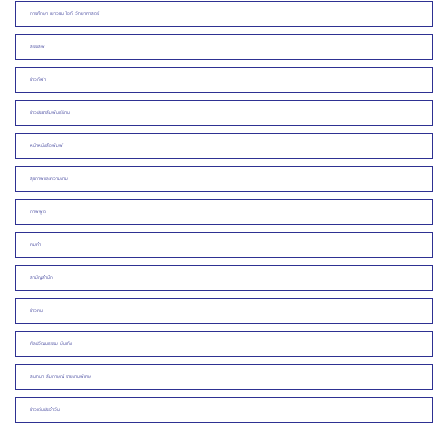
การศึกษา เยาวชน ไอที วิทยาศาสตร์
สรรเสพ
ข่าวกีฬา
ข่าวประชาสัมพันธ์/งาน
หน้าหนังสือพิมพ์
สุขภาพและความงาม
ภาพพูด
คมคำ
สามัญสำนึก
ข่าวคน
ศิลปวัฒนธรรม บันเทิง
สนทนา สัมภาษณ์ รายงานพิเศษ
ข่าวเด่นประจำวัน