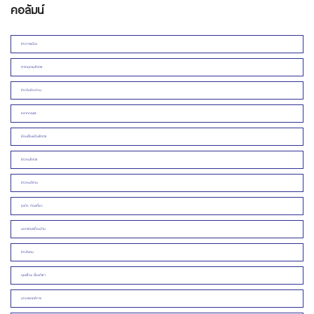
คอลัมน์
ข่าวการเมือง
สารานุกรมโคราช
ข่าวดิบข่าวด่วน
หลากกระแส
ย้อนเรื่องเมืองโคราช
ข่าวคนโคราช
ข่าวคนอีสาน
ธุรกิจ ท่องเที่ยว
นอกชานเพื่อนบ้าน
ข่าวสังคม
คุยเฟื่อง เรื่องกีฬา
บทบรรณาธิการ