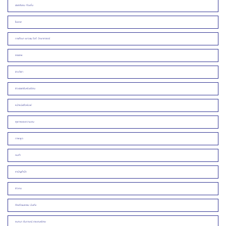
ประชาสังคม ท้องถิ่น
โฆษณา
การศึกษา เยาวชน ไอที วิทยาศาสตร์
สรรเสพ
ข่าวกีฬา
ข่าวประชาสัมพันธ์/งาน
หน้าหนังสือพิมพ์
สุขภาพและความงาม
ภาพพูด
คมคำ
สามัญสำนึก
ข่าวคน
ศิลปวัฒนธรรม บันเทิง
สนทนา สัมภาษณ์ รายงานพิเศษ