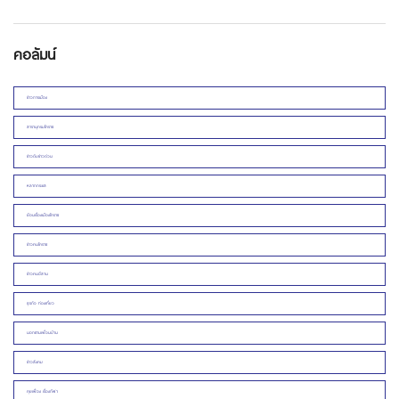
คอลัมน์
ข่าวการเมือง
สารานุกรมโคราช
ข่าวดิบข่าวด่วน
หลากกระแส
ย้อนเรื่องเมืองโคราช
ข่าวคนโคราช
ข่าวคนอีสาน
ธุรกิจ ท่องเที่ยว
นอกชานเพื่อนบ้าน
ข่าวสังคม
คุยเฟื่อง เรื่องกีฬา