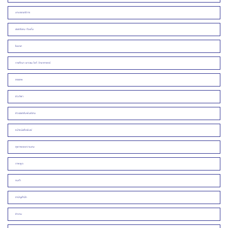
บทบรรณาธิการ
ประชาสังคม ท้องถิ่น
โฆษณา
การศึกษา เยาวชน ไอที วิทยาศาสตร์
สรรเสพ
ข่าวกีฬา
ข่าวประชาสัมพันธ์/งาน
หน้าหนังสือพิมพ์
สุขภาพและความงาม
ภาพพูด
คมคำ
สามัญสำนึก
ข่าวคน