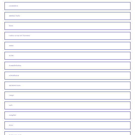
บทบรรณาธิการ
ประชาสังคม ท้องถิ่น
โฆษณา
การศึกษา เยาวชน ไอที วิทยาศาสตร์
สรรเสพ
ข่าวกีฬา
ข่าวประชาสัมพันธ์/งาน
หน้าหนังสือพิมพ์
สุขภาพและความงาม
ภาพพูด
คมคำ
สามัญสำนึก
ข่าวคน