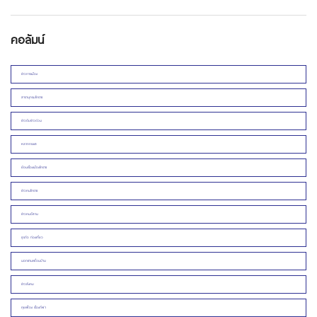
คอลัมน์
ข่าวการเมือง
สารานุกรมโคราช
ข่าวดิบข่าวด่วน
หลากกระแส
ย้อนเรื่องเมืองโคราช
ข่าวคนโคราช
ข่าวคนอีสาน
ธุรกิจ ท่องเที่ยว
นอกชานเพื่อนบ้าน
ข่าวสังคม
คุยเฟื่อง เรื่องกีฬา